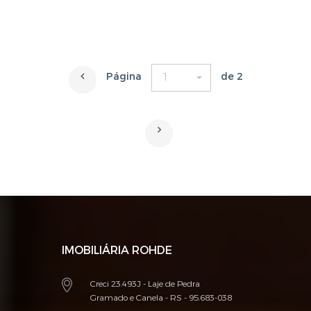
Página
de 2
1
IMOBILIÁRIA ROHDE
Creci 23.493J - Laje de Pedra
Gramado e Canela - RS - 95.683-038