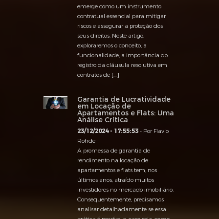
emerge como um instrumento
contratual essencial para mitigar
riscos e assegurar a proteção dos
seus direitos. Neste artigo,
exploraremos o conceito, a
funcionalidade, a importância do
registro da cláusula resolutiva em
contratos de […]
Garantia de Lucratividade
em Locação de
Apartamentos e Flats: Uma
Análise Crítica
23/12/2024 - 17:55:53
- Por Flavio
Rohde
A promessa de garantia de
rendimento na locação de
apartamentos e flats tem, nos
últimos anos, atraído muitos
investidores no mercado imobiliário.
Consequentemente, precisamos
analisar detalhadamente se essa
prática é possível e, caso seja, como