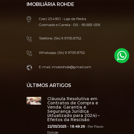
IMOBILIÁRIA ROHDE
Creci 23.493J - Laje de Pedra
Gramado e Canela - RS - 95.683-038
Telefone: (54) 9 9705.8752
Whatsapp:
(54) 9 9705.8752
E-mail:
imobrohde@gmail.com
ÚLTIMOS ARTIGOS
Cláusula Resolutiva em
Contratos de Compra e
Venda: Garantia e
Segurança Jurídica
(Atualizado para 2024) –
Efeitos da Rescisão
22/03/2025 - 18:49:26
- Por Flavio
Rohde