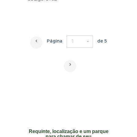
Página
de 5
1
Requinte, localização e um parque
para chamar de seu