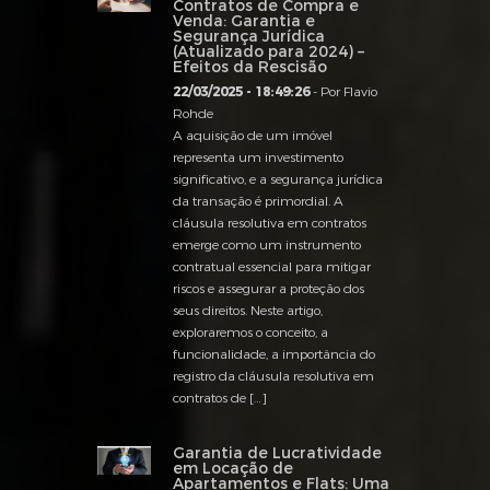
Contratos de Compra e
Venda: Garantia e
Segurança Jurídica
(Atualizado para 2024) –
Efeitos da Rescisão
22/03/2025 - 18:49:26
- Por Flavio
Rohde
A aquisição de um imóvel
representa um investimento
significativo, e a segurança jurídica
da transação é primordial. A
cláusula resolutiva em contratos
emerge como um instrumento
contratual essencial para mitigar
riscos e assegurar a proteção dos
seus direitos. Neste artigo,
exploraremos o conceito, a
funcionalidade, a importância do
registro da cláusula resolutiva em
contratos de […]
Garantia de Lucratividade
em Locação de
Apartamentos e Flats: Uma