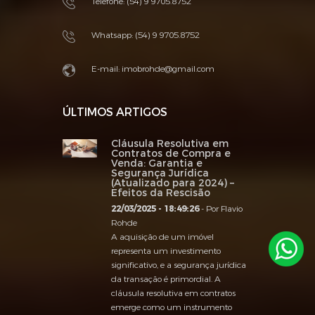
Telefone: (54) 9 9705.8752
Whatsapp:
(54) 9 9705.8752
E-mail:
imobrohde@gmail.com
ÚLTIMOS ARTIGOS
Cláusula Resolutiva em
Contratos de Compra e
Venda: Garantia e
Segurança Jurídica
(Atualizado para 2024) –
Efeitos da Rescisão
22/03/2025 - 18:49:26
- Por Flavio
Rohde
A aquisição de um imóvel
representa um investimento
significativo, e a segurança jurídica
da transação é primordial. A
cláusula resolutiva em contratos
emerge como um instrumento