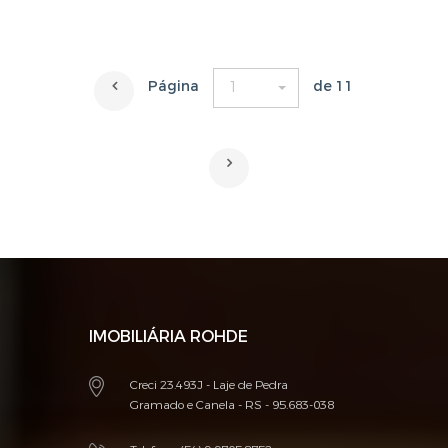
Página
de 11
1
IMOBILIÁRIA ROHDE
Creci 23.493J - Laje de Pedra
Gramado e Canela - RS - 95.683-038