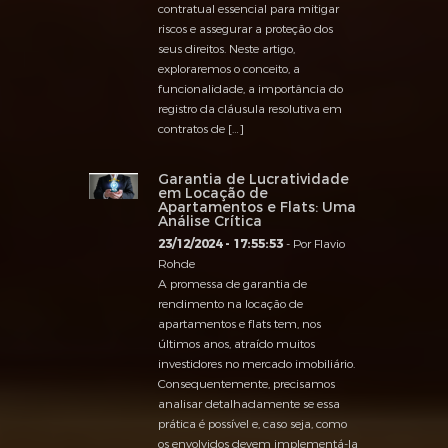
contratual essencial para mitigar
riscos e assegurar a proteção dos
seus direitos. Neste artigo,
exploraremos o conceito, a
funcionalidade, a importância do
registro da cláusula resolutiva em
contratos de […]
Garantia de Lucratividade
em Locação de
Apartamentos e Flats: Uma
Análise Crítica
23/12/2024 - 17:55:53
- Por Flavio
Rohde
A promessa de garantia de
rendimento na locação de
apartamentos e flats tem, nos
últimos anos, atraído muitos
investidores no mercado imobiliário.
Consequentemente, precisamos
analisar detalhadamente se essa
prática é possível e, caso seja, como
os envolvidos devem implementá-la